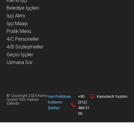
Kamu İşçi
Belediye İşçileri
İşçi Alımı
İşçi Maaşı
Pratik Menü
4/C Personeller
4/B Sözleşmeliler
Geçici İşçiler
Uzmana Sor
© Copyright 2025 Kamu
Veri Politikası
+90
Kamutech Yazılım
İşçileri Tüm Hakları
Kullanım
(312)
Saklıdır
Şartları
484 31
00