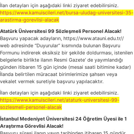
İlan detayları için aşağıdaki linki ziyaret edebilirsiniz.
https://www.kamuiscileri.net/bursa-uludag-universitesi-35-
arastirma-gorevlisi-alacak
Atatürk Üniversitesi 99 Sözleşmeli Personel Alacak!
Başvuru yapacak adayların, https://www.atauni.edu.tr//
web adresinde “Duyurular” kısmında bulunan Başvuru
Formunu indirerek eksiksiz bir şekilde doldurması, istenilen
belgelerle birlikte ilanın Resmi Gazete’ de yayımlandığı
günden itibaren 15 gün içinde (mesai saati bitimine kadar)
İlanda belirtilen müracaat birimlerimize şahsen veya
vekalet vermek suretiyle başvuru yapılacaktır.
İlan detayları için aşağıdaki linki ziyaret edebilirsiniz.
https://www.kamuiscileri.net/ataturk-universitesi-99-
sozlesmeli-personel-alacak
İstanbul Medeniyet Üniversitesi 24 Öğretim Üyesi ile 1
Araştırma Görevlisi Alacak!
Başvuru süresi ilanın yayın tarihinden itibaren 15 gündür.