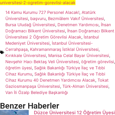
universitesi-2-ogretim-gorevlisi-alacak
14 Kamu Kurumu 727 Personel Alacak!
,
Atatürk
Üniversitesi
,
başvuru
,
Bezmiâlem Vakıf Üniversitesi
,
Bursa Uludağ Üniversitesi
,
Denetmen Yardımcısı
,
İhsan
Doğramacı Bilkent Üniversitesi
,
İhsan Doğramacı Bilkent
Üniversitesi 2 Öğretim Görevlisi Alacak
,
İstanbul
Medeniyet Üniversitesi
,
İstanbul Üniversitesi-
Cerrahpaşa
,
Kahramanmaraş İstiklal Üniversitesi
,
Kırıkkale Üniversitesi
,
Manisa Celal Bayar Üniversitesi
,
Nevşehir Hacı Bektaş Veli Üniversitesi
,
öğretim görevlisi
,
öğretim üyesi
,
Sağlık Bakanlığı Türkiye İlaç ve Tıbbi
Cihaz Kurumu
,
Sağlık Bakanlığı Türkiye İlaç ve Tıbbi
Cihaz Kurumu 40 Denetmen Yardımcısı Alacak
,
Tokat
Gaziosmanpaşa Üniversitesi
,
Türk-Alman Üniversitesi
,
Van İli Özalp Belediye Başkanlığı
Benzer Haberler
Düzce Üniversitesi 12 Öğretim Üyesi