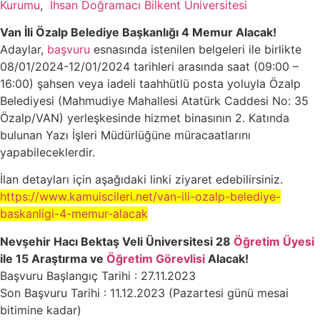
Kurumu
,
İhsan Doğramacı Bilkent Üniversitesi
Van İli Özalp Belediye Başkanlığı 4 Memur Alacak!
Adaylar,
başvuru
esnasında istenilen belgeleri ile birlikte
08/01/2024-12/01/2024 tarihleri arasında saat (09:00 –
16:00) şahsen veya iadeli taahhütlü posta yoluyla Özalp
Belediyesi (Mahmudiye Mahallesi Atatürk Caddesi No: 35
Özalp/VAN) yerleşkesinde hizmet binasının 2. Katında
bulunan Yazı İşleri Müdürlüğüne müracaatlarını
yapabileceklerdir.
İlan detayları için aşağıdaki linki ziyaret edebilirsiniz.
https://www.kamuiscileri.net/van-ili-ozalp-belediye-
baskanligi-4-memur-alacak
Nevşehir Hacı Bektaş Veli Üniversitesi 28
Öğretim Üyesi
ile 15 Araştırma ve
Öğretim Görevlisi
Alacak!
Başvuru Başlangıç Tarihi : 27.11.2023
Son Başvuru Tarihi : 11.12.2023 (Pazartesi günü mesai
bitimine kadar)