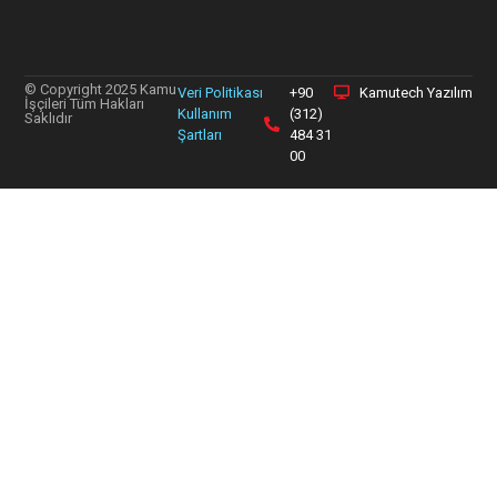
© Copyright 2025 Kamu
Veri Politikası
+90
Kamutech Yazılım
İşçileri Tüm Hakları
Kullanım
(312)
Saklıdır
Şartları
484 31
00