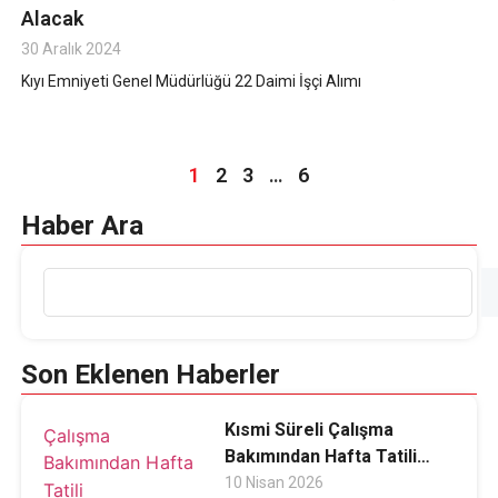
Alacak
30 Aralık 2024
Kıyı Emniyeti Genel Müdürlüğü 22 Daimi İşçi Alımı
1
2
3
…
6
Haber Ara
Son Eklenen Haberler
Kısmi Süreli Çalışma
Bakımından Hafta Tatili
Değerlendirmesi
10 Nisan 2026