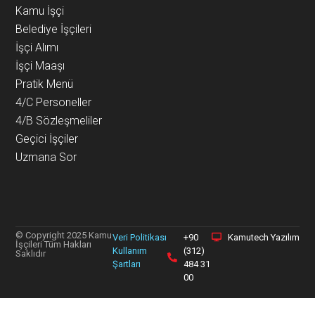
Kamu İşçi
Belediye İşçileri
İşçi Alımı
İşçi Maaşı
Pratik Menü
4/C Personeller
4/B Sözleşmeliler
Geçici İşçiler
Uzmana Sor
© Copyright 2025 Kamu
Veri Politikası
+90
Kamutech Yazılım
İşçileri Tüm Hakları
Kullanım
(312)
Saklıdır
Şartları
484 31
00