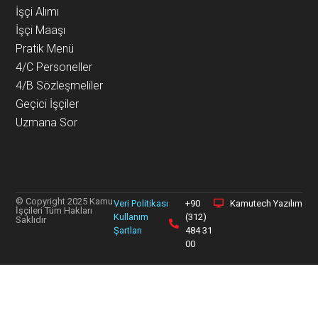
İşçi Alımı
İşçi Maaşı
Pratik Menü
4/C Personeller
4/B Sözleşmeliler
Geçici İşçiler
Uzmana Sor
© Copyright 2025 Kamu
Veri Politikası
+90
Kamutech Yazılım
İşçileri Tüm Hakları
Kullanım
(312)
Saklıdır
Şartları
484 31
00