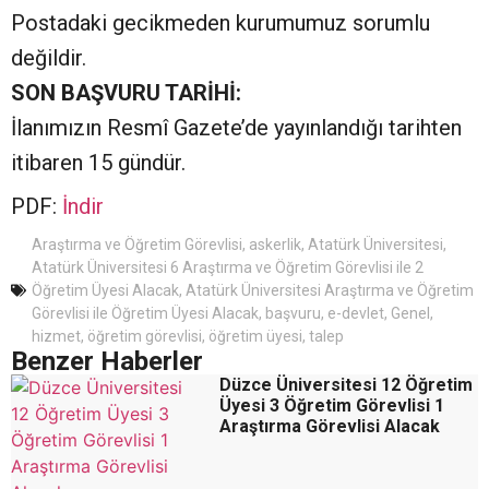
Postadaki gecikmeden kurumumuz sorumlu
değildir.
SON BAŞVURU TARİHİ:
İlanımızın Resmî Gazete’de yayınlandığı tarihten
itibaren 15 gündür.
PDF:
İndir
Araştırma ve Öğretim Görevlisi
,
askerlik
,
Atatürk Üniversitesi
,
Atatürk Üniversitesi 6 Araştırma ve Öğretim Görevlisi ile 2
Öğretim Üyesi Alacak
,
Atatürk Üniversitesi Araştırma ve Öğretim
Görevlisi ile Öğretim Üyesi Alacak
,
başvuru
,
e-devlet
,
Genel
,
hizmet
,
öğretim görevlisi
,
öğretim üyesi
,
talep
Benzer Haberler
Düzce Üniversitesi 12 Öğretim
Üyesi 3 Öğretim Görevlisi 1
Araştırma Görevlisi Alacak