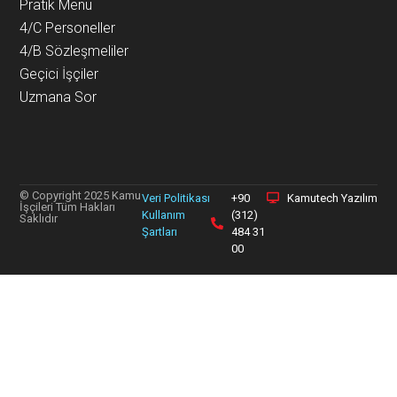
Pratik Menü
4/C Personeller
4/B Sözleşmeliler
Geçici İşçiler
Uzmana Sor
© Copyright 2025 Kamu
Veri Politikası
+90
Kamutech Yazılım
İşçileri Tüm Hakları
Kullanım
(312)
Saklıdır
Şartları
484 31
00