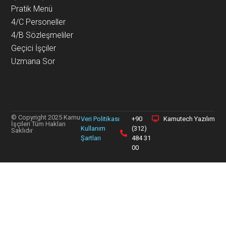
Pratik Menü
4/C Personeller
4/B Sözleşmeliler
Geçici İşçiler
Uzmana Sor
© Copyright 2025 Kamu
Veri Politikası
+90
Kamutech Yazılım
İşçileri Tüm Hakları
Kullanım
(312)
Saklıdır
Şartları
484 31
00