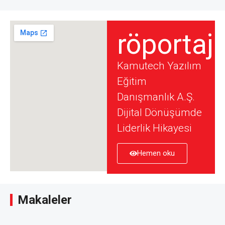
röportaj
Kamutech Yazılım
Eğitim
Danışmanlık A.Ş.
Dijital Dönüşümde
Liderlik Hikayesi
Hemen oku
Makaleler